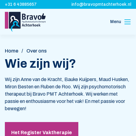
+31 6 43885657
info@bravopmtachterhoek.nl
Menu
Home
Over ons
Home
/
Over ons
Vergoeding
Wie zijn wij?
Korte
Wij zijn Anne van de Kracht, Bauke Kuijpers, Maud Husken,
wachttijd
Miron Besten en Ruben de Roo. Wij zijn psychomotorisch
therapeut bij Bravo PMT Achterhoek. Wij werken met
Locaties
passie en enthousiasme voor het vak! En met passie voor
bewegen!
Contact
Vacatures
Het Register Vaktherapie