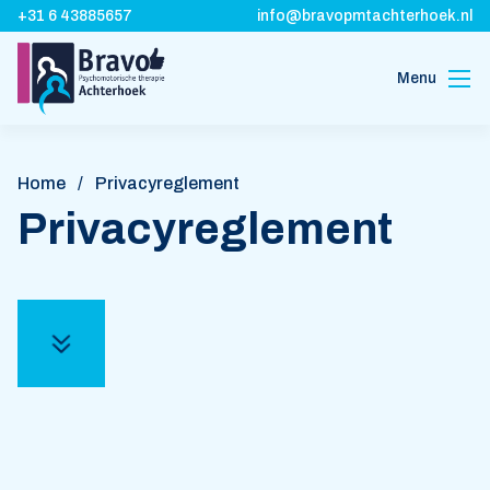
+31 6 43885657
info@bravopmtachterhoek.nl
Menu
Home
Over ons
Home
/
Privacyreglement
Vergoeding
Privacyreglement
Korte
wachttijd
Locaties
Contact
Vacatures