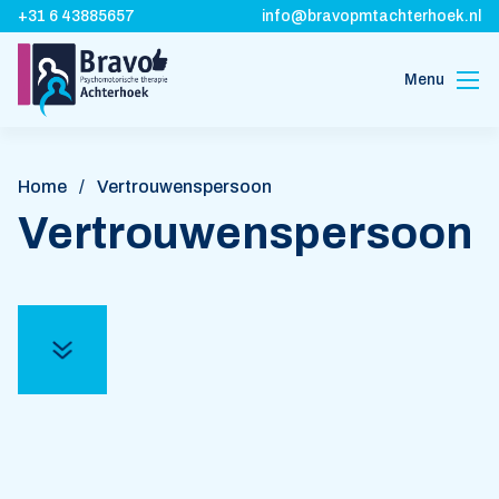
+31 6 43885657
info@bravopmtachterhoek.nl
Menu
Home
Over ons
Home
/
Vertrouwenspersoon
Vergoeding
Vertrouwenspersoon
Korte
wachttijd
Locaties
Contact
Vacatures